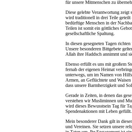
für unsere Mitmenschen zu überne
Diese gelebte Verantwortung zeigt s
wird traditionell in drei Teile gete
bedürftige Menschen in der Nachbar
Teilen ist somit ein göttliches Geb
gesellschaftliche Spaltung.
In diesen gesegneten Tagen richten
Unsere besonderen Bittgebete gelte
Allah ihre Haddsch annimmt und si
Ebenso erfüllt es uns mit großem St
fernab der eigenen Heimat verbring
unterwegs, um im Namen von Hilfso
Armen, an Geflüchtete und Waisen z
dass unsere Barmherzigkeit und Sol
Gerade in Zeiten, in denen das gese
verstehen wir Musliminnen und Mu
wird dieses Bewusstsein Tag für Tag
Spendenaktionen mit Leben gefüllt.
Mein besonderer Dank gilt in dies
und Vereinen. Sie setzen unsere re
in Taten um. Ihr Engagement ist eine