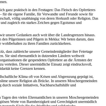
hmen.
ich ganz praktisch in den Festtagen: Das Fleisch des Opfertieres
ilt – für die eigene Familie, für Verwandte und Freunde sowie für
schaft, völlig unabhängig von deren Herkunft oder Religion. Das
ot und zugleich ein starkes Zeichen gegen Egoismus und
 wir unsere Gedanken auch weit über die Landesgrenzen hinaus.
n den Pilgerinnen und Pilgern in Mekka: Wir beten darum, dass
e wohlbehalten zu ihren Familien zurückkehren.
olz, dass zahlreiche unserer Gemeindemitglieder ihre Feiertage
en. Sie sind ehrenamtlich in dutzenden Ländern weltweit
rganisationen die gespendeten Opfertiere an die Ärmsten der
u verteilen. Dieser unermüdliche Einsatz zeigt eindrucksvoll,
idarität keine Grenzen kennen.
llschaftliche Klima oft von Krisen und Abgrenzung geprägt ist,
slime unsere Religion als Brücke. In unseren Moscheegemeinden
 durch soziale Initiativen, Nachbarschaftshilfe und
en Tagen den vielen Ehrenamtlichen in unseren Moscheegemeinden
ligiösen Werte von Barmherzigkeit und Gerechtigkeit unermüdlich
 tragende Säule für das friedliche und solidarische