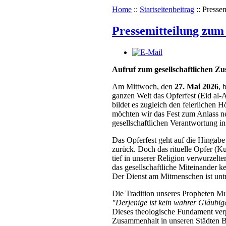
Home
::
Startseitenbeitrag
::
Pressem
Pressemitteilung zum 
Aufruf zum gesellschaftlichen Z
Am Mittwoch, den
27. Mai 2026
, 
ganzen Welt das Opferfest (Eid al-A
bildet es zugleich den feierlichen 
möchten wir das Fest zum Anlass ne
gesellschaftlichen Verantwortung in
Das Opferfest geht auf die Hingabe
zurück. Doch das rituelle Opfer (Kur
tief in unserer Religion verwurzelte
das gesellschaftliche Miteinander 
Der Dienst am Mitmenschen ist unt
Die Tradition unseres Propheten Mu
"Derjenige ist kein wahrer Gläubige
Dieses theologische Fundament verp
Zusammenhalt in unseren Städten 