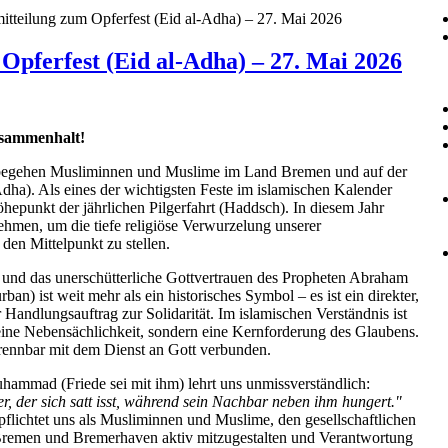
itteilung zum Opferfest (Eid al-Adha) – 27. Mai 2026
Opferfest (Eid al-Adha) – 27. Mai 2026
usammenhalt!
begehen Musliminnen und Muslime im Land Bremen und auf der
dha). Als eines der wichtigsten Feste im islamischen Kalender
Höhepunkt der jährlichen Pilgerfahrt (Haddsch). In diesem Jahr
hmen, um die tiefe religiöse Verwurzelung unserer
 den Mittelpunkt zu stellen.
 und das unerschütterliche Gottvertrauen des Propheten Abraham
ban) ist weit mehr als ein historisches Symbol – es ist ein direkter,
r Handlungsauftrag zur Solidarität. Im islamischen Verständnis ist
keine Nebensächlichkeit, sondern eine Kernforderung des Glaubens.
rennbar mit dem Dienst an Gott verbunden.
hammad (Friede sei mit ihm) lehrt uns unmissverständlich:
r, der sich satt isst, während sein Nachbar neben ihm hungert."
flichtet uns als Musliminnen und Muslime, den gesellschaftlichen
Bremen und Bremerhaven aktiv mitzugestalten und Verantwortung